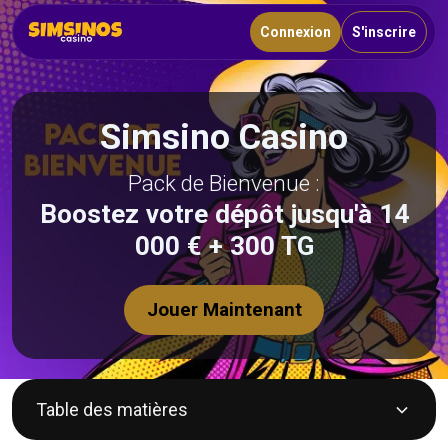
Connexion
S'inscrire
Simsino Casino
Pack de Bienvenue :
Boostez votre dépôt jusqu'à 14
000 € + 300 TG
Jouer Maintenant
Table des matières
Table des matières