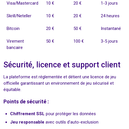
Visa/Mastercard
10 €
20 €
1-3 jours
Skrill/Neteller
10 €
20 €
24 heures
Bitcoin
20 €
50 €
Instantané
Virement
50 €
100 €
3-5 jours
bancaire
Sécurité, licence et support client
La plateforme est réglementée et détient une licence de jeu
officielle garantissant un environnement de jeu sécurisé et
équitable.
Points de sécurité :
Chiffrement SSL
pour protéger les données
Jeu responsable
avec outils d’auto-exclusion