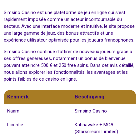
Bonus de bienvenue et promotions Simsino
Casino
Simsino Casino est une plateforme de jeu en ligne qui s’est
Détails du bonus de bienvenue :
rapidement imposée comme un acteur incontournable du
Catalogue de jeux et fournisseurs Simsino Casino
secteur. Avec une interface moderne et intuitive, le site propose
Gokkasten
une large gamme de jeux, des bonus attractifs et une
Tafelspellen
expérience utilisateur optimisée pour les joueurs francophones.
Mini-games
Live spelen bij Simsino
Simsino Casino continue d’attirer de nouveaux joueurs grâce à
Inscription et connexion sur Simsino
ses offres généreuses, notamment un bonus de bienvenue
Étapes pour s’inscrire :
pouvant atteindre 500 € et 250 free spins. Dans cet avis détaillé,
Application mobile et compatibilité
nous allons explorer les fonctionnalités, les avantages et les
Avantages de la version mobile :
points faibles de ce casino en ligne.
Dépôts et retraits
Moyens de paiement acceptés :
Sécurité, licence et support client
Kenmerk
Beschrijving
Points de sécurité :
Avis des joueurs et conclusion
Naam
Simsino Casino
FAQ
Licentie
Kahnawake + MGA
(Starscream Limited)