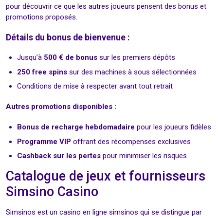
pour découvrir ce que les autres joueurs pensent des bonus et
promotions proposés.
Détails du bonus de bienvenue :
Jusqu’à
500 € de bonus
sur les premiers dépôts
250 free spins
sur des machines à sous sélectionnées
Conditions de mise à respecter avant tout retrait
Autres promotions disponibles :
Bonus de recharge hebdomadaire
pour les joueurs fidèles
Programme VIP
offrant des récompenses exclusives
Cashback sur les pertes
pour minimiser les risques
Catalogue de jeux et fournisseurs
Simsino Casino
Simsinos est un casino en ligne simsinos qui se distingue par