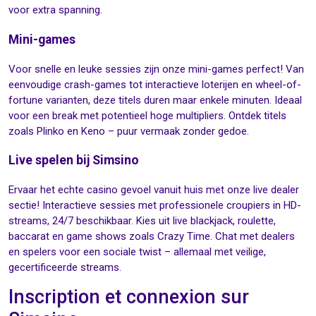
voor extra spanning.
Mini-games
Voor snelle en leuke sessies zijn onze mini-games perfect! Van
eenvoudige crash-games tot interactieve loterijen en wheel-of-
fortune varianten, deze titels duren maar enkele minuten. Ideaal
voor een break met potentieel hoge multipliers. Ontdek titels
zoals Plinko en Keno – puur vermaak zonder gedoe.
Live spelen bij Simsino
Ervaar het echte casino gevoel vanuit huis met onze live dealer
sectie! Interactieve sessies met professionele croupiers in HD-
streams, 24/7 beschikbaar. Kies uit live blackjack, roulette,
baccarat en game shows zoals Crazy Time. Chat met dealers
en spelers voor een sociale twist – allemaal met veilige,
gecertificeerde streams.
Inscription et connexion sur